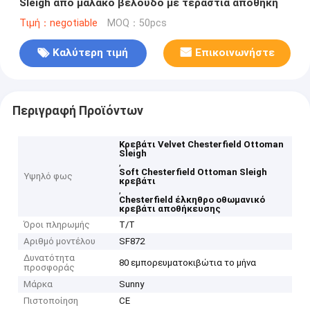
Sleigh από μαλακό βελούδο με τεράστια αποθήκη
Τιμή：negotiable
MOQ：50pcs
Καλύτερη τιμή
Επικοινωνήστε
Περιγραφή Προϊόντων
Κρεβάτι Velvet Chesterfield Ottoman
Sleigh
,
Soft Chesterfield Ottoman Sleigh
Υψηλό φως
κρεβάτι
,
Chesterfield έλκηθρο οθωμανικό
κρεβάτι αποθήκευσης
Όροι πληρωμής
T/T
Αριθμό μοντέλου
SF872
Δυνατότητα
80 εμπορευματοκιβώτια το μήνα
προσφοράς
Μάρκα
Sunny
Πιστοποίηση
CE