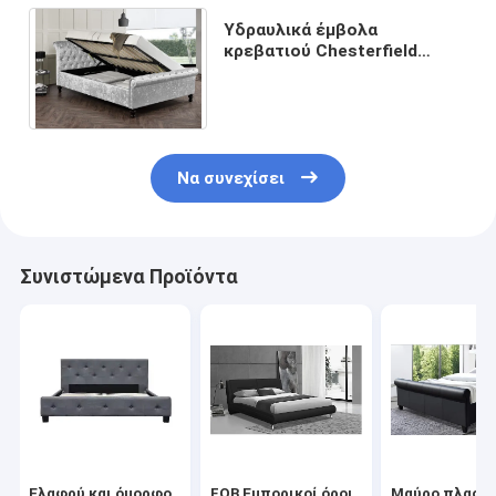
Υδραυλικά έμβολα
κρεβατιού Chesterfield
Ottoman Sleigh από μαλακό
βελούδο με τεράστια
αποθήκη
Να συνεχίσει
Συνιστώμενα Προϊόντα
Ελαφρύ και όμορφο
FOB Εμπορικοί όροι
Μαύρο πλαστ