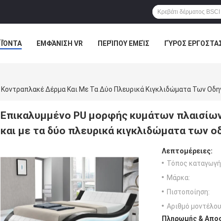
ΪΌΝΤΑ
ΕΜΦΆΝΙΣΗ VR
ΠΕΡΊΠΟΥ ΕΜΕΊΣ
ΓΎΡΟΣ ΕΡΓΟΣΤΑ
ΠΕΡΙΠΤΏΣΕΙΣ
Κοντραπλακέ Δέρμα Και Με Τα Δύο Πλευρικά Κιγκλιδώματα Των Οδ
Επικαλυμμένο PU μορφής κυμάτων πλαισίω
και με τα δύο πλευρικά κιγκλιδώματα των 
Λεπτομέρειες:
Τόπος καταγωγή
Μάρκα:
Πιστοποίηση:
Αριθμό μοντέλου
Πληρωμής & Αποσ