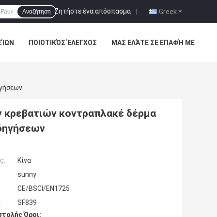
Ζητήστε ένα απόσπασμα
|
Greek
Αναζήτηση
ΣΊΩΝ
ΠΟΙΟΤΙΚΌΣ ΈΛΕΓΧΟΣ
ΜΑΣ ΕΛΆΤΕ ΣΕ ΕΠΑΦΉ ΜΕ
ηγήσεων
ν κρεβατιών κοντραπλακέ δέρμα
οδηγήσεων
ς:
Κίνα
sunny
CE/BSCI/EN1725
:
SF839
τολής Όροι: