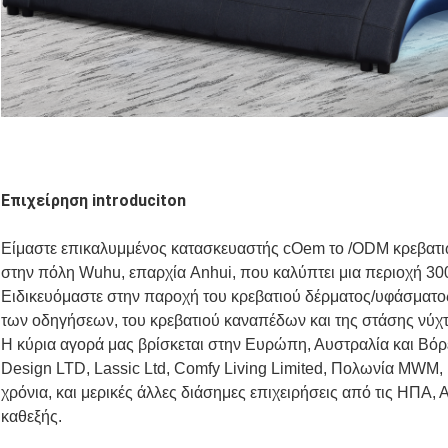
Επιχείρηση introduciton
Είμαστε επικαλυμμένος κατασκευαστής cOem το /ODM κρεβατιώ
στην πόλη Wuhu, επαρχία Anhui, που καλύπτει μια περιοχή 3
Ειδικευόμαστε στην παροχή του κρεβατιού δέρματος/υφάσματος
των οδηγήσεων, του κρεβατιού καναπέδων και της στάσης νύχτ
Η κύρια αγορά μας βρίσκεται στην Ευρώπη, Αυστραλία και Βόρε
Design LTD, Lassic Ltd, Comfy Living Limited, Πολωνία MWM, 
χρόνια, και μερικές άλλες διάσημες επιχειρήσεις από τις ΗΠΑ, 
καθεξής.