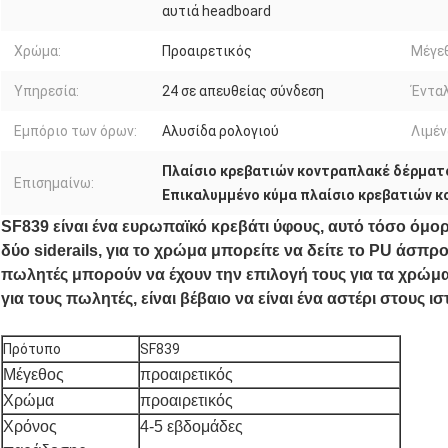
αυτιά headboard
Χρώμα:
Προαιρετικός
Μέγε
Υπηρεσία:
24 σε απευθείας σύνδεση
Ένταλ
Εμπόριο των όρων:
Αλυσίδα ρολογιού
Λιμέν
Πλαίσιο κρεβατιών κοντραπλακέ δέρματ
Επισημαίνω:
Επικαλυμμένο κύμα πλαίσιο κρεβατιών 
SF839 είναι ένα ευρωπαϊκό κρεβάτι ύφους, αυτό τόσο όμορ
δύο siderails, για το χρώμα μπορείτε να δείτε το PU άσπρ
πωλητές μπορούν να έχουν την επιλογή τους για τα χρώματ
για τους πωλητές, είναι βέβαιο να είναι ένα αστέρι στους
Πρότυπο
SF839
Μέγεθος
προαιρετικός
Χρώμα
προαιρετικός
Χρόνος
4-5 εβδομάδες