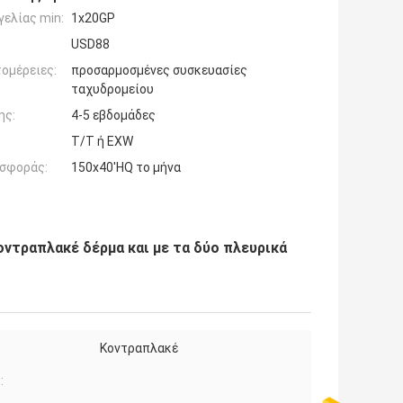
ελίας min:
1x20GP
USD88
ομέρειες:
προσαρμοσμένες συσκευασίες
ταχυδρομείου
ης:
4-5 εβδομάδες
T/T ή EXW
σφοράς:
150x40'HQ το μήνα
ντραπλακέ δέρμα και με τα δύο πλευρικά
Κοντραπλακέ
: