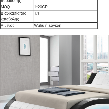
παράδοσης
MOQ
1*20GP
Διαδικασία της
T/T
καταβολής
Λιμένας
Wuhu ή Σαγκάη