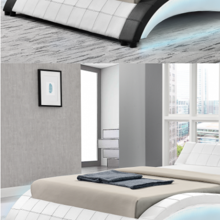
Αφήστε ένα μήνυμα
We bellen je snel terug!