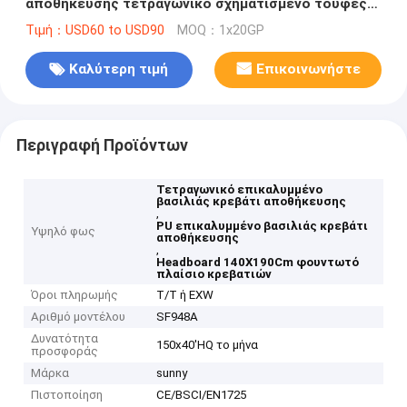
αποθήκευσης τετραγωνικό σχηματισμένο τούφες
Headboard πλαίσιο 140X190Cm κρεβατιών
Τιμή：USD60 to USD90
MOQ：1x20GP
Καλύτερη τιμή
Επικοινωνήστε
Περιγραφή Προϊόντων
Τετραγωνικό επικαλυμμένο
βασιλιάς κρεβάτι αποθήκευσης
,
PU επικαλυμμένο βασιλιάς κρεβάτι
Υψηλό φως
αποθήκευσης
,
Headboard 140X190Cm φουντωτό
πλαίσιο κρεβατιών
Όροι πληρωμής
T/T ή EXW
Αριθμό μοντέλου
SF948A
Δυνατότητα
150x40'HQ το μήνα
προσφοράς
Μάρκα
sunny
Πιστοποίηση
CE/BSCI/EN1725