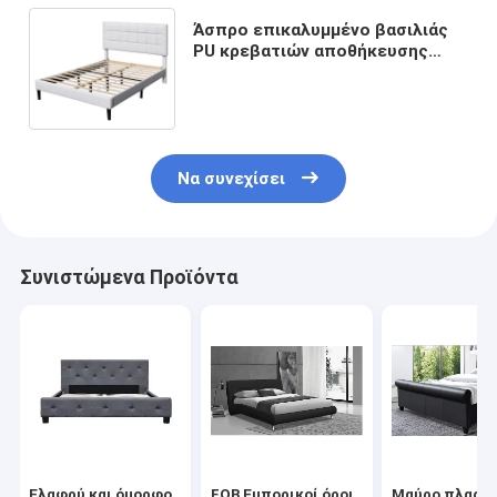
Άσπρο επικαλυμμένο βασιλιάς
PU κρεβατιών αποθήκευσης
τετραγωνικό σχηματισμένο
τούφες Headboard πλαίσιο
140X190Cm κρεβατιών
Να συνεχίσει
Συνιστώμενα Προϊόντα
Ελαφρύ και όμορφο
FOB Εμπορικοί όροι
Μαύρο πλαστ