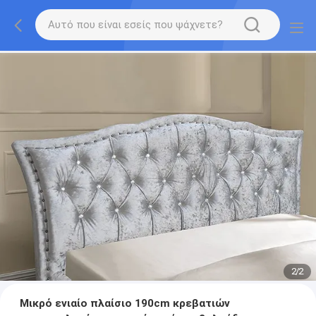
2
/
2
Μικρό ενιαίο πλαίσιο 190cm κρεβατιών