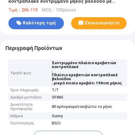
κοντραπλακέ συντριμμένο μήκος βελούδο με
χαρακτηριστικό Headboard
Τιμή：$86-119
MOQ：100pieces
Καλύτερη τιμή
Επικοινωνήστε
Περιγραφή Προϊόντων
Συντριμμένο πλαίσιο κρεβατιών
κοντραπλακέ
,
Υψηλό φως
Πλαίσιο κρεβατιών κοντραπλακέ
βελούδου
,
μικρό ενιαίο κρεβάτι 190cm μήκος
Όροι πληρωμής
T/T
Αριθμό μοντέλου
SF845
Δυνατότητα
80 εμπορευματοκιβώτιο το μήνα
προσφοράς
Μάρκα
Sunny
Πιστοποίηση
BSCI