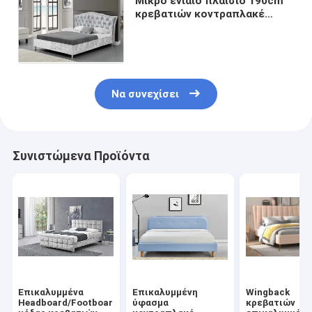
Μικρό ενιαίο πλαίσιο 190cm
κρεβατιών κοντραπλακέ
συντριμμένο μήκος βελούδο
με χαρακτηριστικό Headboard
Να συνεχίσει
Συνιστώμενα Προϊόντα
Επικαλυμμένα
Επικαλυμμένη
Wingback
Headboard/Footboard
ύφασμα
κρεβατιών