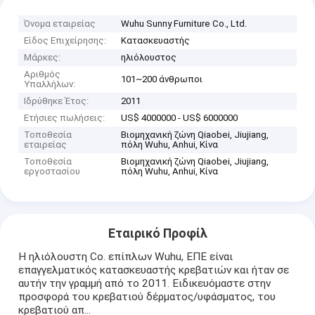
Όνομα εταιρείας
Wuhu Sunny Furniture Co., Ltd.
Είδος Επιχείρησης:
Κατασκευαστής
Μάρκες:
ηλιόλουστος
Αριθμός
101~200 άνθρωποι
Υπαλλήλων:
Ιδρύθηκε Έτος:
2011
Ετήσιες πωλήσεις:
US$ 4000000 - US$ 6000000
Τοποθεσία
Βιομηχανική ζώνη Qiaobei, Jiujiang,
εταιρείας
πόλη Wuhu, Anhui, Κίνα
Τοποθεσία
Βιομηχανική ζώνη Qiaobei, Jiujiang,
εργοστασίου
πόλη Wuhu, Anhui, Κίνα
Εταιρικό Προφίλ
Η ηλιόλουστη Co. επίπλων Wuhu, ΕΠΕ είναι
επαγγελματικός κατασκευαστής κρεβατιών και ήταν σε
αυτήν την γραμμή από το 2011. Ειδικευόμαστε στην
προσφορά του κρεβατιού δέρματος/υφάσματος, του
κρεβατιού απ...